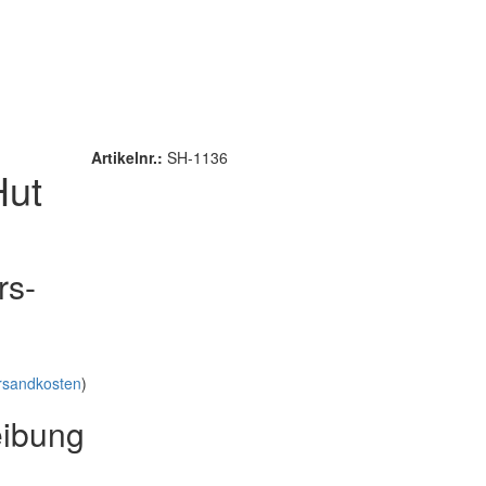
Artikelnr.:
SH-1136
Hut
rs-
rsandkosten
)
eibung