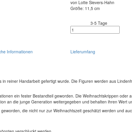
von Lotte Sievers-Hahn
Größe: 11,5 cm
3-5 Tage
Lieferzeit:
che Informationen
Lieferumfang
ss in reiner Handarbeit gefertigt wurde. Die Figuren werden aus Lindenh
nerationen ein fester Bestandteil geworden. Die Weihnachtskrippen ode
n an die junge Generation weitergegeben und behalten ihren Wert un
en geworden, die nicht nur zur Weihnachtszeit geschätzt werden und a
 könnten verschluckt werden.