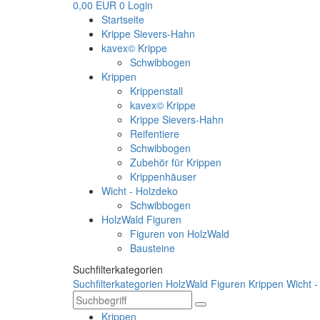
0,00 EUR
0
Login
Startseite
Krippe Sievers-Hahn
kavex© Krippe
Schwibbogen
Krippen
Krippenstall
kavex© Krippe
Krippe Sievers-Hahn
Reifentiere
Schwibbogen
Zubehör für Krippen
Krippenhäuser
Wicht - Holzdeko
Schwibbogen
HolzWald Figuren
Figuren von HolzWald
Bausteine
Suchfilterkategorien
Suchfilterkategorien
HolzWald Figuren
Krippen
Wicht -
Krippen