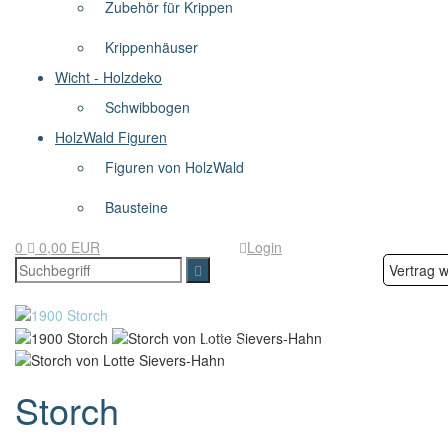
Zubehör für Krippen
Krippenhäuser
Wicht - Holzdeko
Schwibbogen
HolzWald Figuren
Figuren von HolzWald
Bausteine
0
0,00 EUR
Login
Vertrag w
Storch