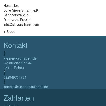
Hersteller:
Lotte Sievers-Hahn e.K.
Bahnhofstraße 48
D – 27386 Brockel
info@sievers-hahn.com
1 Stück
Kontakt
kleiner-kaufladen.de
Sigmundsgrün 144
95111 Rehau
092949754734
kontakt@kleiner-kaufladen.de
Zahlarten