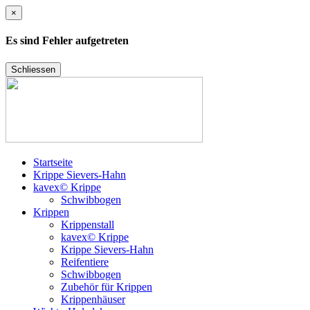
×
Es sind Fehler aufgetreten
Schliessen
Startseite
Krippe Sievers-Hahn
kavex© Krippe
Schwibbogen
Krippen
Krippenstall
kavex© Krippe
Krippe Sievers-Hahn
Reifentiere
Schwibbogen
Zubehör für Krippen
Krippenhäuser