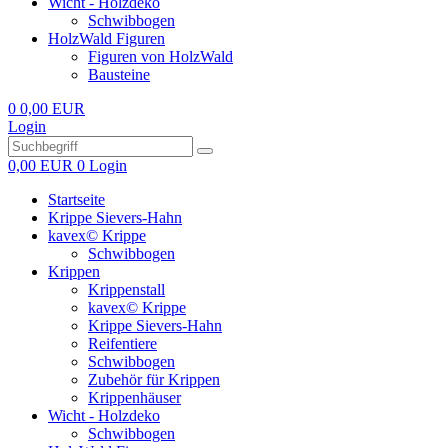
Wicht - Holzdeko
Schwibbogen
HolzWald Figuren
Figuren von HolzWald
Bausteine
0
0,00 EUR
Login
0,00 EUR
0
Login
Startseite
Krippe Sievers-Hahn
kavex© Krippe
Schwibbogen
Krippen
Krippenstall
kavex© Krippe
Krippe Sievers-Hahn
Reifentiere
Schwibbogen
Zubehör für Krippen
Krippenhäuser
Wicht - Holzdeko
Schwibbogen