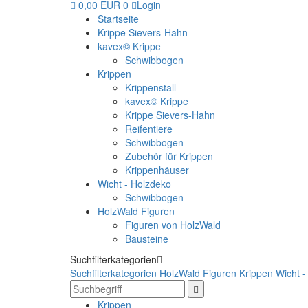
0,00 EUR
0
Login
Startseite
Krippe Sievers-Hahn
kavex© Krippe
Schwibbogen
Krippen
Krippenstall
kavex© Krippe
Krippe Sievers-Hahn
Reifentiere
Schwibbogen
Zubehör für Krippen
Krippenhäuser
Wicht - Holzdeko
Schwibbogen
HolzWald Figuren
Figuren von HolzWald
Bausteine
Suchfilterkategorien
Suchfilterkategorien
HolzWald Figuren
Krippen
Wicht -
Krippen