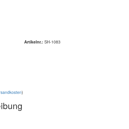
Artikelnr.:
SH-1083
rsandkosten
)
eibung