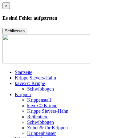
×
Es sind Fehler aufgetreten
Schliessen
Startseite
Krippe Sievers-Hahn
kavex© Krippe
Schwibbogen
Krippen
Krippenstall
kavex© Krippe
Krippe Sievers-Hahn
Reifentiere
Schwibbogen
Zubehör für Krippen
Krippenhäuser