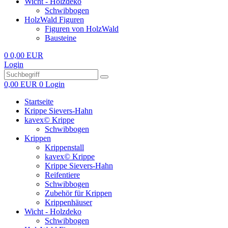
Wicht - Holzdeko
Schwibbogen
HolzWald Figuren
Figuren von HolzWald
Bausteine
0
0,00 EUR
Login
0,00 EUR
0
Login
Startseite
Krippe Sievers-Hahn
kavex© Krippe
Schwibbogen
Krippen
Krippenstall
kavex© Krippe
Krippe Sievers-Hahn
Reifentiere
Schwibbogen
Zubehör für Krippen
Krippenhäuser
Wicht - Holzdeko
Schwibbogen