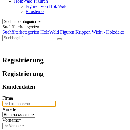
HolzWald Figuren
Figuren von HolzWald
Bausteine
Suchfilterkategorien
Suchfilterkategorien
HolzWald Figuren
Krippen
Wicht - Holzdeko
Registrierung
Registrierung
Kundendaten
Firma
Anrede
Vorname
*