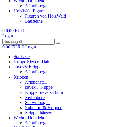
Wicht - Holzdeko
Schwibbogen
HolzWald Figuren
Figuren von HolzWald
Bausteine
0
0,00 EUR
Login
0,00 EUR
0
Login
Startseite
Krippe Sievers-Hahn
kavex© Krippe
Schwibbogen
Krippen
Krippenstall
kavex© Krippe
Krippe Sievers-Hahn
Reifentiere
Schwibbogen
Zubehör für Krippen
Krippenhäuser
Wicht - Holzdeko
Schwibbogen