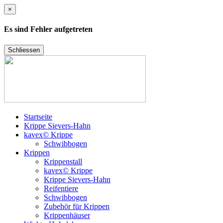
×
Es sind Fehler aufgetreten
Schliessen
Startseite
Krippe Sievers-Hahn
kavex© Krippe
Schwibbogen
Krippen
Krippenstall
kavex© Krippe
Krippe Sievers-Hahn
Reifentiere
Schwibbogen
Zubehör für Krippen
Krippenhäuser