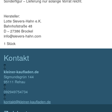
Sonderfigur – Lieferung nur solange Vorrat reicht.
Hersteller:
Lotte Sievers-Hahn e.K.
Bahnhofstraße 48
D – 27386 Brockel
info@sievers-hahn.com
1 Stück
Kontakt
kleiner-kaufladen.de
Sigmundsgrün 144
95111 Rehau
092949754734
kontakt@kleiner-kaufladen.de