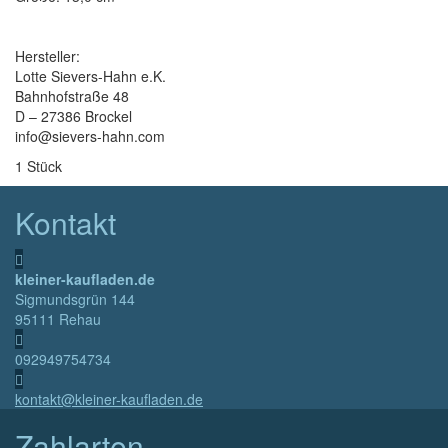
Hersteller:
Lotte Sievers-Hahn e.K.
Bahnhofstraße 48
D – 27386 Brockel
info@sievers-hahn.com
1 Stück
Kontakt
kleiner-kaufladen.de
Sigmundsgrün 144
95111 Rehau
092949754734
kontakt@kleiner-kaufladen.de
Zahlarten