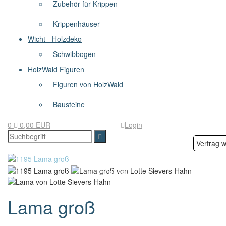
Zubehör für Krippen
Krippenhäuser
Wicht - Holzdeko
Schwibbogen
HolzWald Figuren
Figuren von HolzWald
Bausteine
0
0,00 EUR
Login
Vertrag w
Lama groß